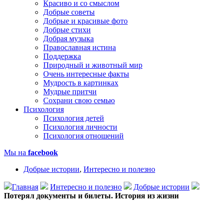
Красиво и со смыслом
Добрые советы
Добрые и красивые фото
Добрые стихи
Добрая музыка
Православная истина
Поддержка
Природный и животный мир
Очень интересные факты
Мудрость в картинках
Мудрые притчи
Сохрани свою семью
Психология
Психология детей
Психология личности
Психология отношений
Мы на
facebook
Добрые истории
,
Интересно и полезно
Главная
Интересно и полезно
Добрые истории
Потерял документы и билеты. История из жизни