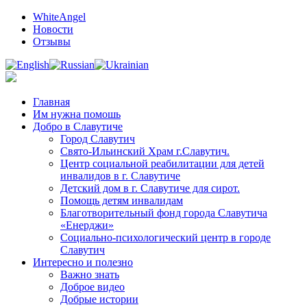
Мир добрых дел и полезной информации
WhiteAngel
Новости
Отзывы
Главная
Им нужна помошь
Добро в Славутиче
Город Славутич
Свято-Ильинский Храм г.Славутич.
Центр социальной реабилитации для детей
инвалидов в г. Славутиче
Детский дом в г. Славутиче для сирот.
Помощь детям инвалидам
Благотворительный фонд города Славутича
«Енерджи»
Социально-психологический центр в городе
Славутич
Интересно и полезно
Важно знать
Доброе видео
Добрые истории