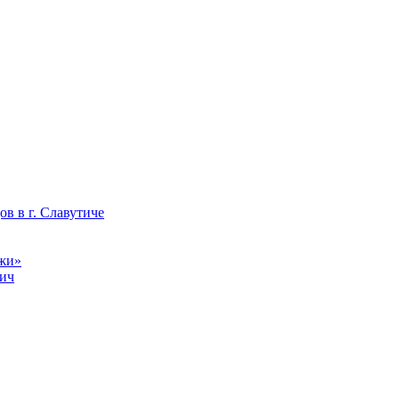
в в г. Славутиче
джи»
тич