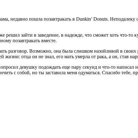
ама, недавно пошла позавтракать в Dunkin’ Donuts. Неподалеку
е решил зайти в заведение, в надежде, что сможет хоть что-то 
ному позавтракать вместе.
зать разговор. Возможно, она была слишком назойливой в своих р
й жизни: отца он не знал, его мать умерла от рака, а он, став на
опросил девушку подождать еще пару секунд и что-то написал на
нчить с собой, но ты заставила меня одуматься. Спасибо тебе, п