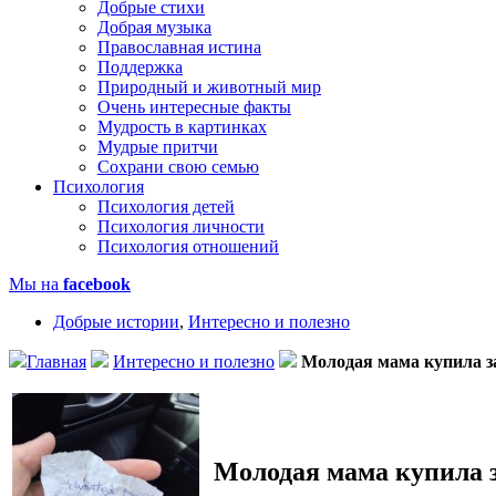
Добрые стихи
Добрая музыка
Православная истина
Поддержка
Природный и животный мир
Очень интересные факты
Мудрость в картинках
Мудрые притчи
Сохрани свою семью
Психология
Психология детей
Психология личности
Психология отношений
Мы на
facebook
Добрые истории
,
Интересно и полезно
Главная
Интересно и полезно
Молодая мама купила з
Молодая мама купила з