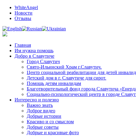
Мир добрых дел и полезной информации
WhiteAngel
Новости
Отзывы
Главная
Им нужна помошь
Добро в Славутиче
Город Славутич
Свято-Ильинский Храм г.Славутич.
Центр социальной реабилитации для детей инвалидо
Детский дом в г. Славутиче для сирот.
Помощь детям инвалидам
Благотворительный фонд города Славутича «Енер
Социально-психологический центр в городе Славу
Интересно и полезно
Важно знать
Доброе видео
Добрые истории
Красиво и со смыслом
Добрые советы
Добрые и красивые фото