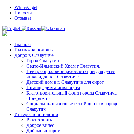
Мир добрых дел и полезной информации
WhiteAngel
Новости
Отзывы
Главная
Им нужна помошь
Добро в Славутиче
Город Славутич
Свято-Ильинский Храм г.Славутич.
Центр социальной реабилитации для детей
инвалидов в г. Славутиче
Детский дом в г. Славутиче для сирот.
Помощь детям инвалидам
Благотворительный фонд города Славутича
«Енерджи»
Социально-психологический центр в городе
Славутич
Интересно и полезно
Важно знать
Доброе видео
Добрые истории