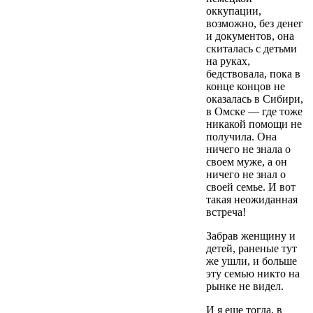
оккупации,
возможно, без денег
и документов, она
скиталась с детьми
на руках,
бедствовала, пока в
конце концов не
оказалась в Сибири,
в Омске — где тоже
никакой помощи не
получила. Она
ничего не знала о
своем муже, а он
ничего не знал о
своей семье. И вот
такая неожиданная
встреча!
Забрав женщину и
детей, раненые тут
же ушли, и больше
эту семью никто на
рынке не видел.
И я еще тогда, в