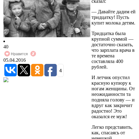
сказал:
— Давайте дадим ей
тридцатку! Пусть
купит молока детям.
Тридцатка была
крупной суммой —
достаточно сказать,
40
что зарплата врача в
Нравится
те времена
05.04.2016
составляла 400
рублей.
4
И летчик опустил
красную купюру к
ногам женщины. От
неожиданности та
подняла голову — и
вдруг как закричит
радостно! Это
оказался ее муж!
Легко представить,
как, спасаясь от
немецкой