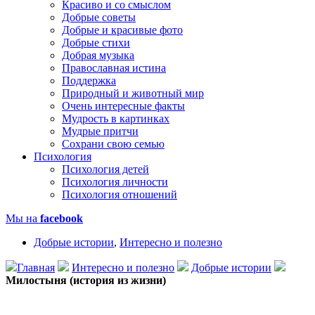
Красиво и со смыслом
Добрые советы
Добрые и красивые фото
Добрые стихи
Добрая музыка
Православная истина
Поддержка
Природный и животный мир
Очень интересные факты
Мудрость в картинках
Мудрые притчи
Сохрани свою семью
Психология
Психология детей
Психология личности
Психология отношений
Мы на
facebook
Добрые истории
,
Интересно и полезно
Главная
Интересно и полезно
Добрые истории
Милостыня (история из жизни)