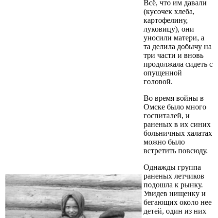
Всё, что им давали
(кусочек хлеба,
картофелину,
луковицу), они
уносили матери, а
та делила добычу на
три части и вновь
продолжала сидеть с
опущенной
головой.
Во время войны в
Омске было много
госпиталей, и
раненых в их синих
больничных халатах
можно было
встретить повсюду.
Однажды группа
раненых летчиков
подошла к рынку.
Увидев нищенку и
бегающих около нее
детей, один из них